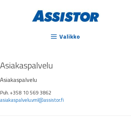
Siirry
sisältöön
Valikko
Asiakaspalvelu
Asiakaspalvelu
Puh. +358 10 569 3862
asiakaspalvelu.vml@assistor.fi