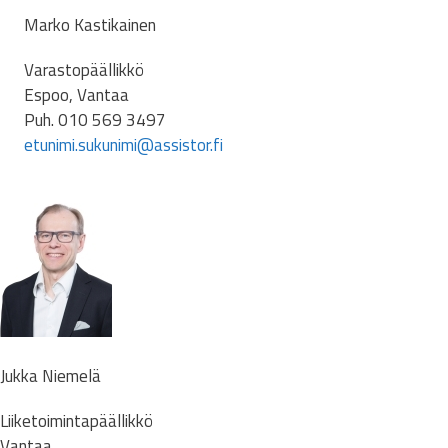
Marko Kastikainen
Varastopäällikkö
Espoo, Vantaa
Puh. 010 569 3497
etunimi.sukunimi@assistor.fi
Jukka Niemelä
Liiketoimintapäällikkö
Vantaa