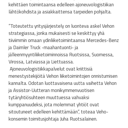
kehittäen toimintaansa edelleen ajoneuvologistiikan
lähtökohdista ja asiakkaittensa tarpeiden pohjalta.
”Toteutettu yritysjärjestely on luonteva askel Vehon
strategiassa, jonka mukaisesti se keskittyy yhä
tiiviimmin omaan ydinliiketoimintaansa Mercedes-Benz
ja Daimler Truck -maahantuonti- ja
jälleenmyyntiliiketoiminnoissa Ruotsissa, Suomessa,
Virossa, Latviassa ja Liettuassa.
Ajoneuvologistiikkapalvelut ovat kriittisiä
menestystekijöitä Vehon liiketoimintojen onnistumisen
kannalta. Odotan luottavaisena uutta vaihetta Vehon
ja Assistor-Uutteran monikymmenvuotisen
tytäryhtiösuhteen muuttuessa vahvaksi
kumppanuudeksi, jota molemmat yhtiöt ovat
sitoutuneet edelleen kehittämään”, toteaa Veho-
konsernin toimitusjohtaja Juha Ruotsalainen.