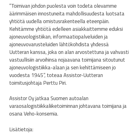
”Toimivan johdon puolesta voin todeta olevamme
äärimmäisen innostuneita mahdollisuudesta luotsata
yhtiötä uudella omistusrakenteella eteenpäin.
Kehitämme yhtiötä edelleen asiakkaittemme eduksi
ajoneuvologistiikan, informaatiopalveluiden ja
ajoneuvovarusteluiden lähtökohdista yhdessä
Uutteran kanssa, joka on alan arvostettuna ja vahvasti
vastuullisiin arvoihinsa nojaavana toimijana sitoutunut
ajoneuvologistiikka-alaan ja sen kehittämiseen jo
vuodesta 1945”, toteaa Assistor-Uutteran
toimitusjohtaja Perttu Piri.
Assistor Oy jatkaa Suomen autoalan
varaosalogistiikkaliiketoiminnan johtavana toimijana ja
osana Veho-konsernia.
Lisätietoja: