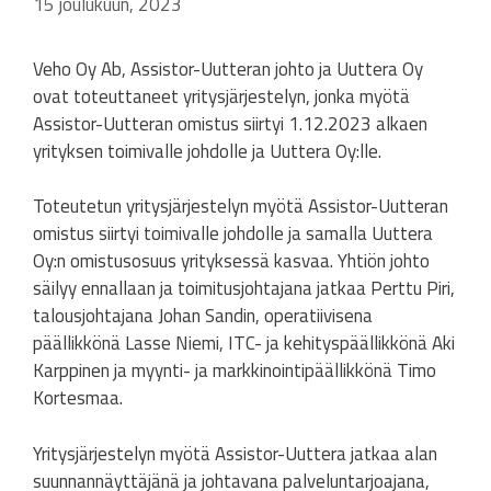
15 joulukuun, 2023
Veho Oy Ab, Assistor-Uutteran johto ja Uuttera Oy
ovat toteuttaneet yritysjärjestelyn, jonka myötä
Assistor-Uutteran omistus siirtyi 1.12.2023 alkaen
yrityksen toimivalle johdolle ja Uuttera Oy:lle.
Toteutetun yritysjärjestelyn myötä Assistor-Uutteran
omistus siirtyi toimivalle johdolle ja samalla Uuttera
Oy:n omistusosuus yrityksessä kasvaa. Yhtiön johto
säilyy ennallaan ja toimitusjohtajana jatkaa Perttu Piri,
talousjohtajana Johan Sandin, operatiivisena
päällikkönä Lasse Niemi, ITC- ja kehityspäällikkönä Aki
Karppinen ja myynti- ja markkinointipäällikkönä Timo
Kortesmaa.
Yritysjärjestelyn myötä Assistor-Uuttera jatkaa alan
suunnannäyttäjänä ja johtavana palveluntarjoajana,