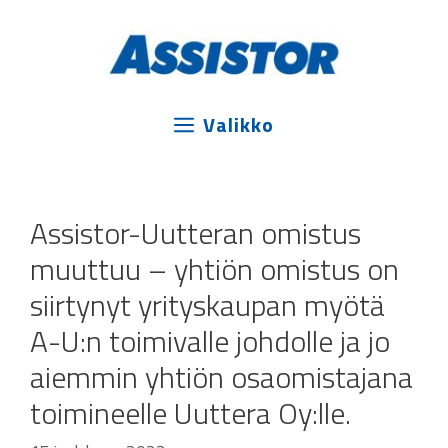
Siirry
sisältöön
Valikko
Assistor-Uutteran omistus
muuttuu – yhtiön omistus on
siirtynyt yrityskaupan myötä
A-U:n toimivalle johdolle ja jo
aiemmin yhtiön osaomistajana
toimineelle Uuttera Oy:lle.