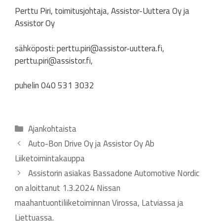
Perttu Piri, toimitusjohtaja, Assistor-Uuttera Oy ja
Assistor Oy
sähköposti: perttu.piri@assistor-uuttera.fi,
perttu.piri@assistor.fi,
puhelin 040 531 3032
Kategoriat
Ajankohtaista
Auto-Bon Drive Oy ja Assistor Oy Ab
Liiketoimintakauppa
Assistorin asiakas Bassadone Automotive Nordic
on aloittanut 1.3.2024 Nissan
maahantuontiliiketoiminnan Virossa, Latviassa ja
Liettuassa.